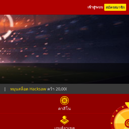
เข้าสู่ระบบ
สมัครสมาชิก
ุนสล็อต Hacksaw
คว้า 20,000 ฟรีสปิน
|
ฝากเงินผ่าน
ธนาคารออนไลน
คาสิโน
เกมส์อาเขต