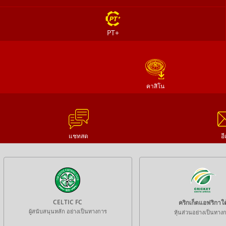
PT+
คาสิโน
แชทสด
อ
CELTIC FC
คริกเก็ตแอฟริกาใต
ผู้สนับสนุนหลัก อย่างเป็นทางการ
หุ้นส่วนอย่างเป็นทาง